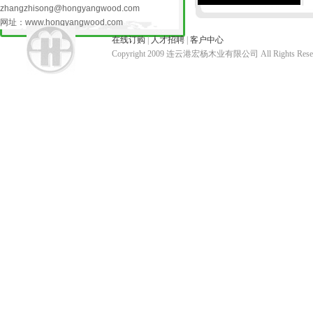
资兴办的外商独资企业。这里环境优美，交
zhangzhisong@hongyangwood.com
楼梯立柱
通便捷；北接连徐高速及陇海铁路；245省
网址：www.hongyangwood.com
道贯穿其中，与连云港机场毗邻。我公司于
在线订购
|
人才招聘
|
客户中心
1998年8月份建成投产，占地150亩，总投
Copyright 2009 连云港宏杨木业有限公司 All Rights Res
资2000万美元。建筑面积4万平方米，公司
每年生产各种板材4万多立方米，其中杨木多
层板、组合式门框、楼梯扶手等高档杨木产
品全部出口美国、日本、韩国、新加坡、香
港等国家和地区。我公司木业生产在国际上
因高品质和良好的售后服务而闻名，并得到
美国、欧洲和日本等客户的一致认可。公司
所有的机器来自于美国、日本、德国及台湾
等国家和地区，引进和吸收了美国先进的生
产技术与工艺，并于2009年获得美国carb认
证，拥有一批30年木业技术专业经验的管理
人才来推动、创新、发展本企业的产品。公
司以培植大型木业产业集团、构筑木业高地
为目标，不断开拓创新，目前公司已成为产
值过超3亿元，利税过1000万元，出口创汇
过4000万美元，厂内职工达2000人的木材