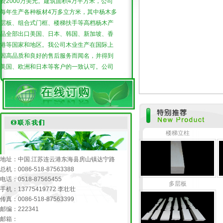
每年生产各种板材4万多立方米，其中杨木多
层板、组合式门框、楼梯扶手等高档杨木产
品全部出口美国、日本、韩国、新加坡、香
港等国家和地区。我公司木业生产在国际上
因高品质和良好的售后服务而闻名，并得到
美国、欧洲和日本等客户的一致认可。公司
所有的机器来自于美国、日本、德国及台湾
多层板
等国家和地区，引进和吸收了美国先进的生
产技术与工艺，并于2009年获得美国carb认
证，拥有一批30年木业技术专业经验的管理
人才来推动、创新、发展本企业的产品。公
楼梯立柱
司以培植大型木业产业集团、构筑木业高地
为目标，不断开拓创新，目前公司已成为产
值过超3亿元，利税过1000万元，出口创汇
地址：中国.江苏连云港东海县房山镇达宁路
过4000万美元，厂内职工达2000人的木材
总机：0086-518-87563388
加工龙头企业。 公司本着“至诚至信”的
多层板
电话：0518-87565455
企业精神，“让客户放心满意”的经营理念，
手机：13775419772 李壮壮
与全球用户共图发展。
传真：0086-518-87563399
连云港宏杨木业有限公司是香港安保亚
邮编：222341
太有限公司在连云港市“意杨之乡”房山镇投
邮箱：